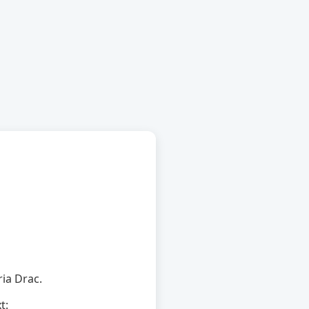
ria Drac.
t: