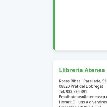
Llibreria Atenea
Rosas Ribas i Parellada, 56
08820 Prat del Llobregat
Tel: 933 794 391
Email: atenea@ateneascp
Horari: Dilluns a divendres