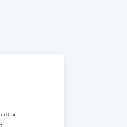
ria Drac.
t: