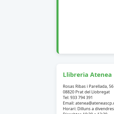
Llibreria Atenea
Rosas Ribas i Parellada, 56
08820 Prat del Llobregat
Tel: 933 794 391
Email: atenea@ateneascp
Horari: Dilluns a divendres